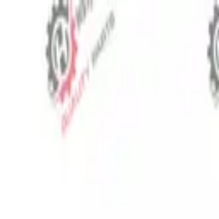
⬡
Traktör Yedek Parça
Sipariş Takibi
İletişim
TR
▾