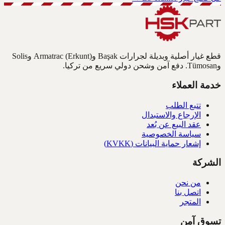
قطع غيار أصلية وبديلة لجرارات Başak وArmatrac (Erkunt) وSolis
وTümosan. دفع آمن وشحن دولي سريع من تركيا.
خدمة العملاء
تتبع الطلب
الإرجاع والاستبدال
عقد البيع عن بُعد
سياسة الخصوصية
إشعار حماية البيانات (KVKK)
الشركة
من نحن
اتصل بنا
المتجر
تسوق آمن