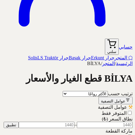
حسابي
سلتي
⬡
المتجر
جرار Erkunt
جرار Başak
جرار Solis
LS Traktör
الرئيسية
/
المتجر
/
BİLYA
BİLYA قطع الغيار والأسعار
ترتيب حسب
عوامل التصفية
⚒
عوامل التصفية
المتوفر فقط
نطاق السعر
(₺)
–
تطبيق
ماركة القطعة