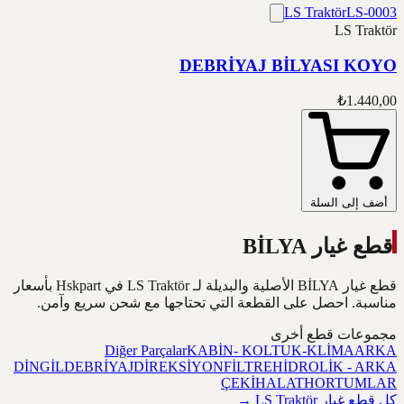
LS Traktör
LS-0003
LS Traktör
DEBRİYAJ BİLYASI KOYO
₺1.440,00
أضف إلى السلة
قطع غيار BİLYA
قطع غيار BİLYA الأصلية والبديلة لـ LS Traktör في Hskpart بأسعار
مناسبة. احصل على القطعة التي تحتاجها مع شحن سريع وآمن.
مجموعات قطع أخرى
Diğer Parçalar
KABİN- KOLTUK-KLİMA
ARKA
DİNGİL
DEBRİYAJ
DİREKSİYON
FİLTRE
HİDROLİK - ARKA
ÇEKİ
HALAT
HORTUMLAR
كل قطع غيار LS Traktör
→