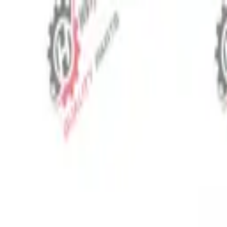
⬡
Запчасти для тракторов
Отслеживание заказа
Контакты
RU
▾