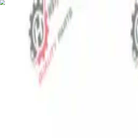
⬡
Запчасти для тракторов
Отслеживание заказа
Контакты
RU
▾