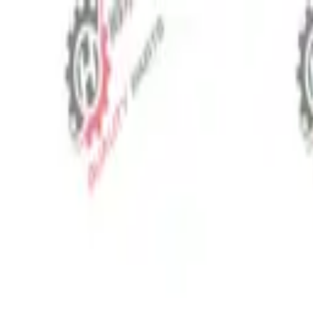
⬡
Traktör Yedek Parça
Sipariş Takibi
İletişim
TR
▾