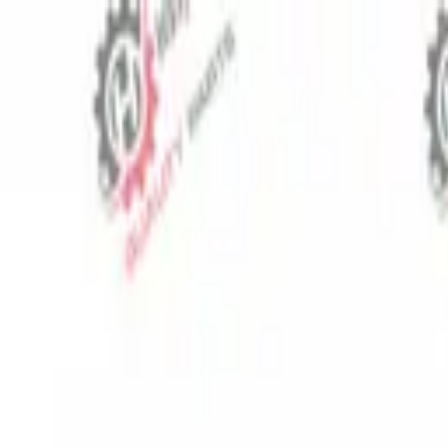
⬡
Traktör Yedek Parça
Sipariş Takibi
İletişim
TR
▾