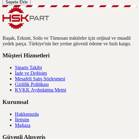
Sepete Ekle
Başak, Erkunt, Solis ve Tümosan traktörler için orijinal ve muadil
yedek parça. Türkiye'nin her yerine güvenli ödeme ve hızlı kargo.
Müşteri Hizmetleri
Sipariş Takibi
İade ve Değişim
Mesafeli Satış Sözleşmesi
Gizlilik Politikası
KVKK Aydınlatma Metni
Kurumsal
Hakkımızda
İletişim
Mağaza
Güvenli Alışveriş