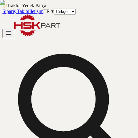
⬡
Traktör Yedek Parça
Sipariş Takibi
İletişim
TR
▾