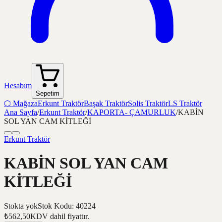
Hesabım
Sepetim
⬡
Mağaza
Erkunt Traktör
Başak Traktör
Solis Traktör
LS Traktör
Ana Sayfa
/
Erkunt Traktör
/
KAPORTA- ÇAMURLUK
/
KABİN
SOL YAN CAM KİTLEĞİ
Erkunt Traktör
KABİN SOL YAN CAM
KİTLEĞİ
Stokta yok
Stok Kodu
:
40224
₺562,50
KDV dahil fiyattır.