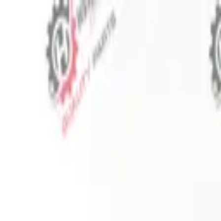
⬡
Traktör Yedek Parça
Sipariş Takibi
İletişim
TR
▾