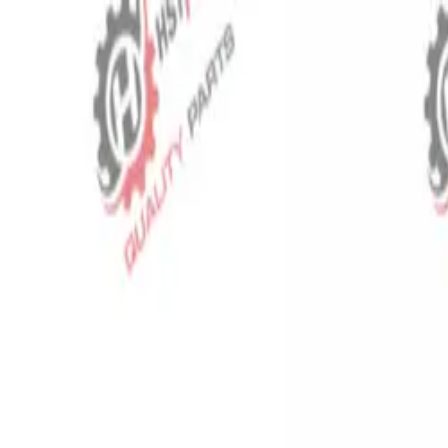
⬡
Traktör Yedek Parça
Sipariş Takibi
İletişim
TR
▾