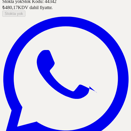
Stokta yok
Stok Kodu
:
44342
₺480,17
KDV dahil fiyattır.
Stokta yok