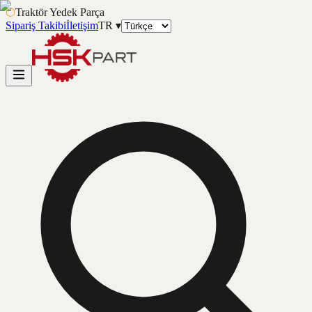
⬡
Traktör Yedek Parça
Sipariş Takibi
İletişim
TR
▾