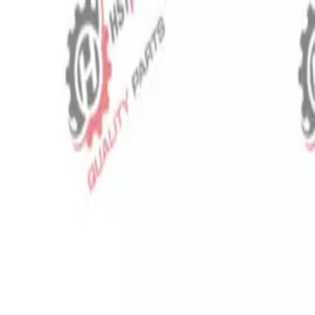
⬡
Traktör Yedek Parça
Sipariş Takibi
İletişim
TR
▾