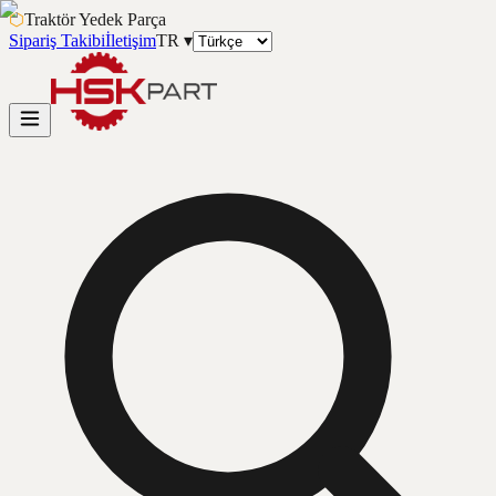
⬡
Traktör Yedek Parça
Sipariş Takibi
İletişim
TR
▾