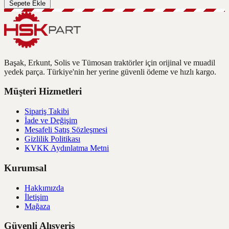
Sepete Ekle
Başak, Erkunt, Solis ve Tümosan traktörler için orijinal ve muadil
yedek parça. Türkiye'nin her yerine güvenli ödeme ve hızlı kargo.
Müşteri Hizmetleri
Sipariş Takibi
İade ve Değişim
Mesafeli Satış Sözleşmesi
Gizlilik Politikası
KVKK Aydınlatma Metni
Kurumsal
Hakkımızda
İletişim
Mağaza
Güvenli Alışveriş