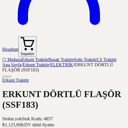
Hesabım
Sepetim
⬡
Mağaza
Erkunt Traktör
Başak Traktör
Solis Traktör
LS Traktör
Ana Sayfa
/
Erkunt Traktör
/
ELEKTRİK
/
ERKUNT DÖRTLÜ
FLAŞÖR (SSF183)
Erkunt Traktör
ERKUNT DÖRTLÜ FLAŞÖR
(SSF183)
Stokta yok
Stok Kodu
:
4857
₺1.125,00
KDV dahil fiyattır.