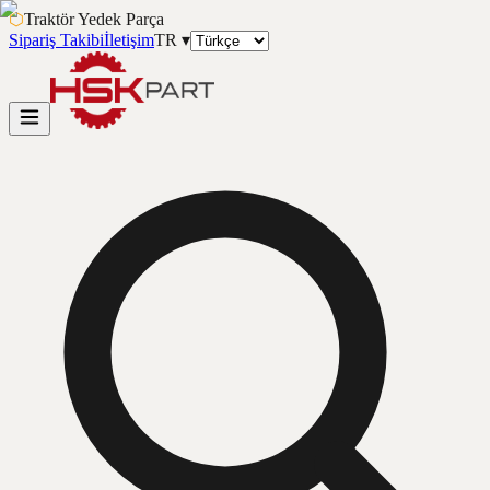
⬡
Traktör Yedek Parça
Sipariş Takibi
İletişim
TR
▾