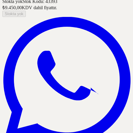
Stokta yok
Stok Kodu
:
43393
₺9.450,00
KDV dahil fiyattır.
Stokta yok