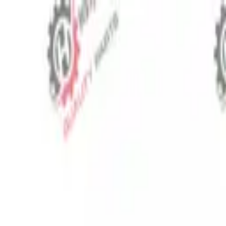
⬡
Traktör Yedek Parça
Sipariş Takibi
İletişim
TR
▾