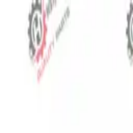
⬡
Traktör Yedek Parça
Sipariş Takibi
İletişim
TR
▾