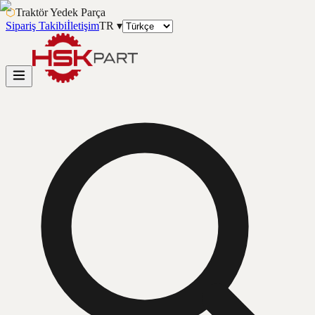
⬡
Traktör Yedek Parça
Sipariş Takibi
İletişim
TR
▾