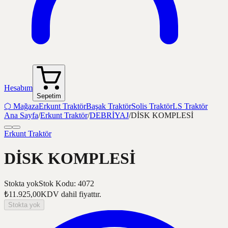
Hesabım
Sepetim
⬡
Mağaza
Erkunt Traktör
Başak Traktör
Solis Traktör
LS Traktör
Ana Sayfa
/
Erkunt Traktör
/
DEBRİYAJ
/
DİSK KOMPLESİ
Erkunt Traktör
DİSK KOMPLESİ
Stokta yok
Stok Kodu
:
4072
₺11.925,00
KDV dahil fiyattır.
Stokta yok