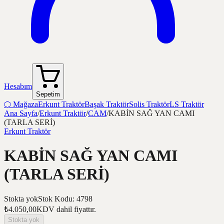
Hesabım
Sepetim
⬡
Mağaza
Erkunt Traktör
Başak Traktör
Solis Traktör
LS Traktör
Ana Sayfa
/
Erkunt Traktör
/
CAM
/
KABİN SAĞ YAN CAMI
(TARLA SERİ)
Erkunt Traktör
KABİN SAĞ YAN CAMI
(TARLA SERİ)
Stokta yok
Stok Kodu
:
4798
₺4.050,00
KDV dahil fiyattır.
Stokta yok