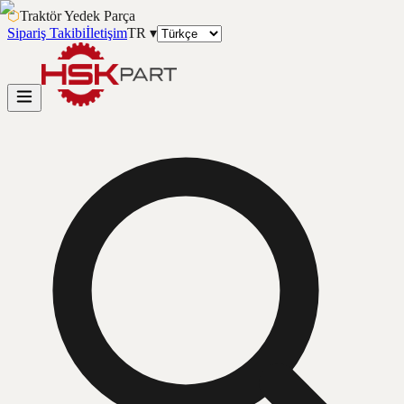
⬡
Traktör Yedek Parça
Sipariş Takibi
İletişim
TR
▾