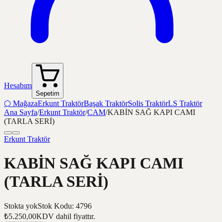
Hesabım
Sepetim
⬡
Mağaza
Erkunt Traktör
Başak Traktör
Solis Traktör
LS Traktör
Ana Sayfa
/
Erkunt Traktör
/
CAM
/
KABİN SAĞ KAPI CAMI
(TARLA SERİ)
Erkunt Traktör
KABİN SAĞ KAPI CAMI
(TARLA SERİ)
Stokta yok
Stok Kodu
:
4796
₺5.250,00
KDV dahil fiyattır.