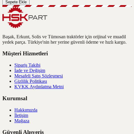
Sepete Ekle
Başak, Erkunt, Solis ve Tümosan traktörler için orijinal ve muadil
yedek parça. Türkiye'nin her yerine güvenli ödeme ve hızlı kargo.
Müşteri Hizmetleri
Sipariş Takibi
İade ve Değişim
Mesafeli Satış Sözleşmesi
Gizlilik Politikası
KVKK Aydınlatma Metni
Kurumsal
Hakkımızda
İletişim
Mağaza
Güvenli Alışveriş