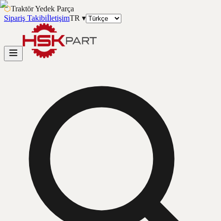
⬡
Traktör Yedek Parça
Sipariş Takibi
İletişim
TR
▾