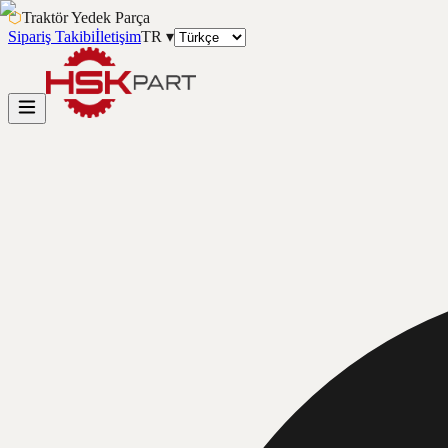
⬡
Traktör Yedek Parça
Sipariş Takibi
İletişim
TR
▾