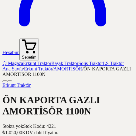
Hesabım
Sepetim
⬡
Mağaza
Erkunt Traktör
Başak Traktör
Solis Traktör
LS Traktör
Ana Sayfa
/
Erkunt Traktör
/
AMORTİSÖR
/
ÖN KAPORTA GAZLI
AMORTİSÖR 1100N
Erkunt Traktör
ÖN KAPORTA GAZLI
AMORTİSÖR 1100N
Stokta yok
Stok Kodu
:
4221
₺1.050,00
KDV dahil fiyattır.