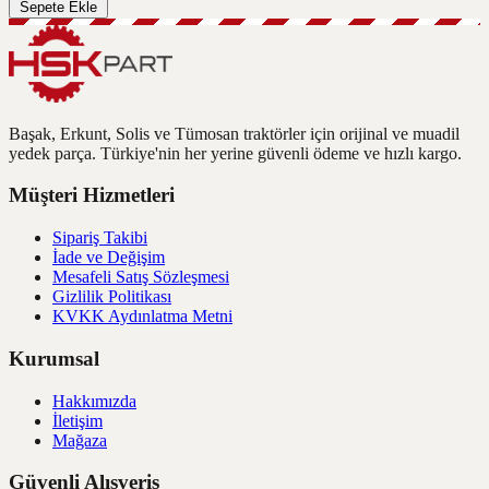
Sepete Ekle
Başak, Erkunt, Solis ve Tümosan traktörler için orijinal ve muadil
yedek parça. Türkiye'nin her yerine güvenli ödeme ve hızlı kargo.
Müşteri Hizmetleri
Sipariş Takibi
İade ve Değişim
Mesafeli Satış Sözleşmesi
Gizlilik Politikası
KVKK Aydınlatma Metni
Kurumsal
Hakkımızda
İletişim
Mağaza
Güvenli Alışveriş