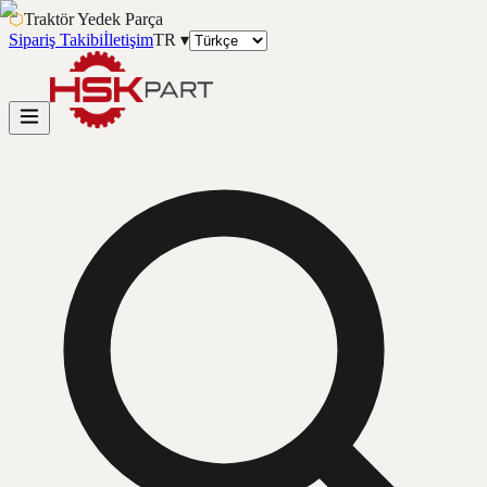
⬡
Traktör Yedek Parça
Sipariş Takibi
İletişim
TR
▾