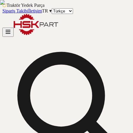
⬡
Traktör Yedek Parça
Sipariş Takibi
İletişim
TR
▾