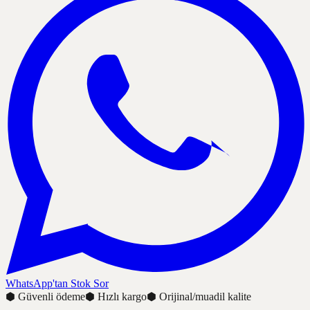
WhatsApp'tan Stok Sor
⬢
Güvenli ödeme
⬢
Hızlı kargo
⬢
Orijinal/muadil kalite