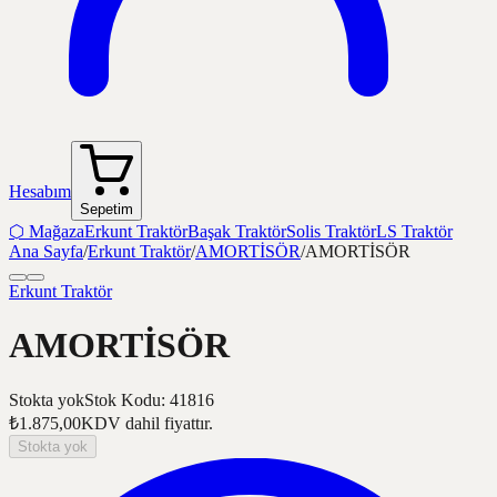
Hesabım
Sepetim
⬡
Mağaza
Erkunt Traktör
Başak Traktör
Solis Traktör
LS Traktör
Ana Sayfa
/
Erkunt Traktör
/
AMORTİSÖR
/
AMORTİSÖR
Erkunt Traktör
AMORTİSÖR
Stokta yok
Stok Kodu
:
41816
₺1.875,00
KDV dahil fiyattır.
Stokta yok