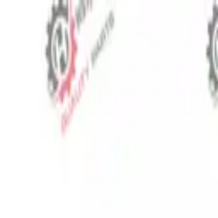
⬡
Traktör Yedek Parça
Sipariş Takibi
İletişim
TR
▾