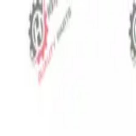
⬡
Traktör Yedek Parça
Sipariş Takibi
İletişim
TR
▾