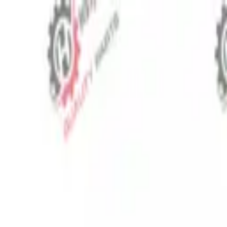
⬡
Traktör Yedek Parça
Sipariş Takibi
İletişim
TR
▾