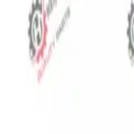
⬡
Traktör Yedek Parça
Sipariş Takibi
İletişim
TR
▾