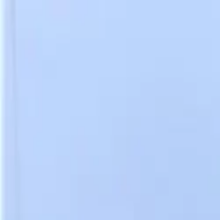
⬡
Traktör Yedek Parça
Sipariş Takibi
İletişim
TR
▾