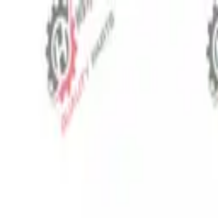
⬡
Traktör Yedek Parça
Sipariş Takibi
İletişim
TR
▾