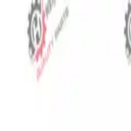
⬡
Traktör Yedek Parça
Sipariş Takibi
İletişim
TR
▾