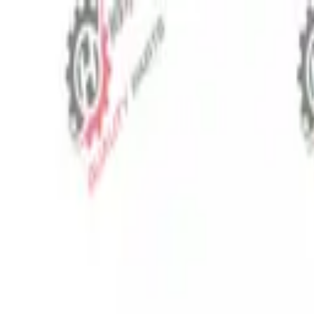
⬡
Traktör Yedek Parça
Sipariş Takibi
İletişim
TR
▾