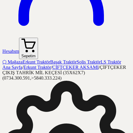
Hesabım
Sepetim
⬡
Mağaza
Erkunt Traktör
Başak Traktör
Solis Traktör
LS Traktör
Ana Sayfa
/
Erkunt Traktör
/
ÇİFTÇEKER AKSAMI
/
ÇİFTÇEKER
ÇIKIŞ TAHRİK MİL KEÇESİ (35X62X7)
(0734.300.591,>5840.333.224)