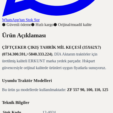
WhatsApp'tan Stok Sor
⬢
Güvenli ödeme
⬢
Hızlı kargo
⬢
Orijinal/muadil kalite
Ürün Açıklaması
ÇİFTÇEKER ÇIKIŞ TAHRİK MİL KEÇESİ (35X62X7)
(0734.300.591,>5840.333.224)
, DİA Aktarım traktörler için
üretilmiş kaliteli ERKUNT marka yedek parçadır. Hskpart
güvencesiyle orijinal kalitede ürünleri uygun fiyatlarla sunuyoruz.
Uyumlu Traktör Modelleri
Bu ürün şu modellerde kullanılmaktadır:
ZF 557 90, 100, 110, 125
Teknik Bilgiler
Stok Kodu
12-4024