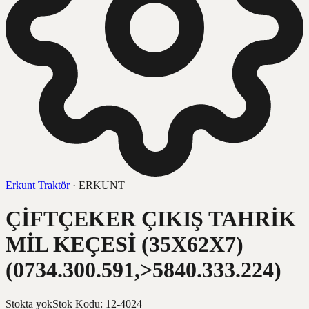
Erkunt Traktör
·
ERKUNT
ÇİFTÇEKER ÇIKIŞ TAHRİK
MİL KEÇESİ (35X62X7)
(0734.300.591,>5840.333.224)
Stokta yok
Stok Kodu
:
12-4024