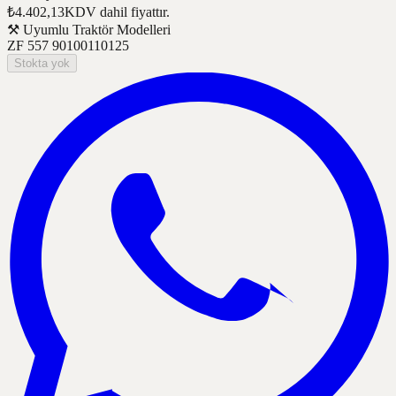
₺4.402,13
KDV dahil fiyattır.
⚒
Uyumlu Traktör Modelleri
ZF 557 90
100
110
125
Stokta yok