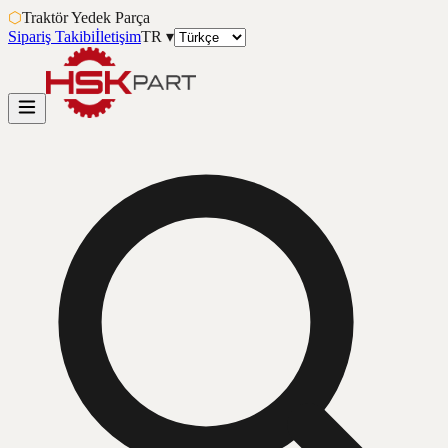
⬡
Traktör Yedek Parça
Sipariş Takibi
İletişim
TR
▾