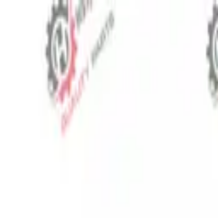
⬡
Traktör Yedek Parça
Sipariş Takibi
İletişim
TR
▾