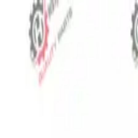
⬡
Traktör Yedek Parça
Sipariş Takibi
İletişim
TR
▾