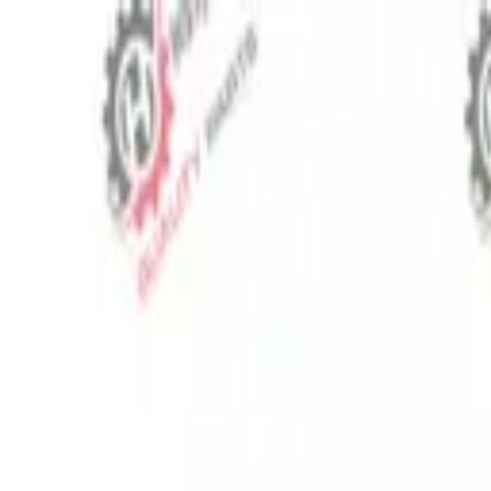
⬡
Traktör Yedek Parça
Sipariş Takibi
İletişim
TR
▾