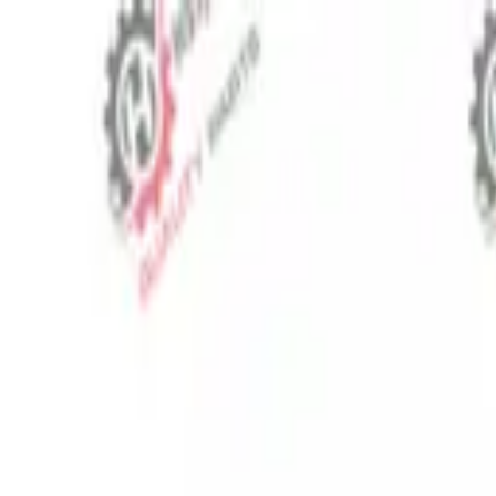
⬡
Traktör Yedek Parça
Sipariş Takibi
İletişim
TR
▾